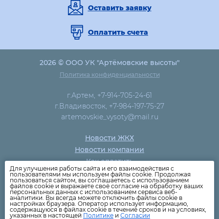
Оставить заявку
Оплатить счета
2026 © ООО УК "Артёмовские высоты"
Политика конфиденциальности
г.Артем, +7-914-705-24-61
г.Владивосток, +7-984-197-75-27
artemovskie_vysoty@mail.ru
Новости ЖКХ
Новости компании
Как оплатить
Для улучшения работы сайта и его взаимодействия с
Дома
пользователями мы используем файлы cookie. Продолжая
пользоваться сайтом, вы соглашаетесь с использованием
Раскрытие информации
файлов cookie и выражаете своё согласие на обработку ваших
персональных данных с использованием сервиса веб-
Вопросы
аналитики. Вы всегда можете отключить файлы cookie в
настройках браузера. Оператор использует информацию,
содержащуюся в файлах cookie в течение сроков и на условиях,
указанных в настоящей
Политике
и
Согласии